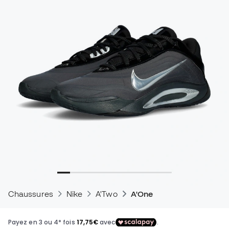
Chaussures
Nike
A'Two
A'One