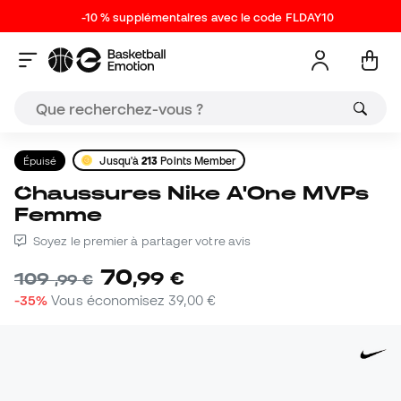
-10 % supplémentaires avec le code FLDAY10
Épuisé
Jusqu'à
213
Points Member
Chaussures Nike A'One MVPs
Femme
Soyez le premier à partager votre avis
70
,
99
€
109
,
99
€
-35%
Vous économisez
39,00 €