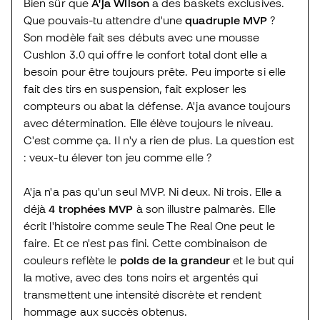
Bien sûr que
A'ja Wilson
a des baskets exclusives.
Que pouvais-tu attendre d'une
quadruple MVP
?
Son modèle fait ses débuts avec une mousse
Cushlon 3.0 qui offre le confort total dont elle a
besoin pour être toujours prête. Peu importe si elle
fait des tirs en suspension, fait exploser les
compteurs ou abat la défense. A'ja avance toujours
avec détermination. Elle élève toujours le niveau.
C'est comme ça. Il n'y a rien de plus. La question est
: veux-tu élever ton jeu comme elle ?
A'ja n'a pas qu'un seul MVP. Ni deux. Ni trois. Elle a
déjà
4 trophées MVP
à son illustre palmarès. Elle
écrit l'histoire comme seule The Real One peut le
faire. Et ce n'est pas fini. Cette combinaison de
couleurs reflète le
poids de la grandeur
et le but qui
la motive, avec des tons noirs et argentés qui
transmettent une intensité discrète et rendent
hommage aux succès obtenus.