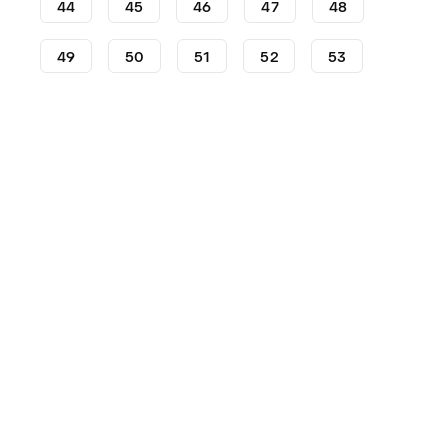
44
45
46
47
48
49
50
51
52
53
Chaussures
Nike
Book 2
Book 1