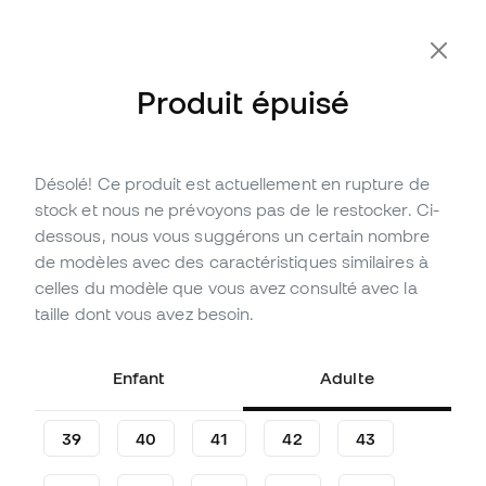
Produit épuisé
Désolé! Ce produit est actuellement en rupture de
Épuisé
Jusqu'à
225
Points Member
stock et nous ne prévoyons pas de le restocker. Ci-
Chaussures Nike Book 1
dessous, nous vous suggérons un certain nombre
Scorpion
de modèles avec des caractéristiques similaires à
celles du modèle que vous avez consulté avec la
Soyez le premier à partager votre avis
taille dont vous avez besoin.
74
,
99
€
149
,
99
€
-50%
Vous économisez
75,00 €
Enfant
Adulte
39
40
41
42
43