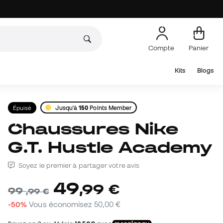
Compte
Panier
Kits
Blogs
Épuisé
Jusqu'à
150
Points Member
Chaussures Nike
G.T. Hustle Academy
Soyez le premier à partager votre avis
49
,
99
€
99
,
99
€
-50%
Vous économisez
50,00 €