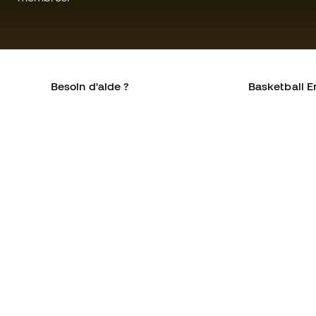
Besoin d'aide ?
Basketball E
Service client
La communa
Échanges et retours
Qui sommes-
Équivalence des tailles de
Rejoignez no
chaussures
Conditions g
Compliance
Politique de 
Sites Web internationaux de
Politique de c
Basketball Emotion
Mentions Lég