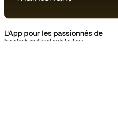
L'App
pour les passionnés de
basket qui voient le jeu
autrement.