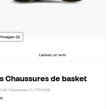
d'images (2)
Laissez un avis
es Chaussures de basket
| réf. fournisseur FJ7791-005
my