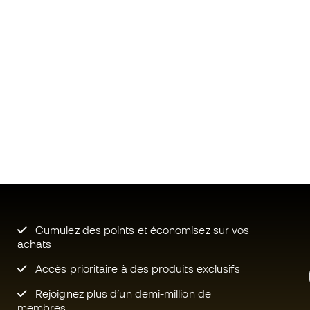
Cumulez des points et économisez sur vos
achats
Accès prioritaire à des produits exclusifs
Rejoignez plus d’un demi-million de
membres.