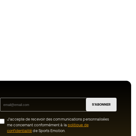
S'ABONNER
J’accepte de recevoir des communications personnalisées
me concernant conformément à la
politique de
confidentialité
de Sports Emotion.