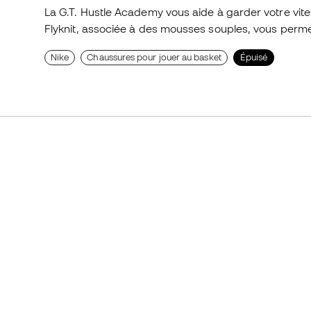
La G.T. Hustle Academy vous aide à garder votre vit
Flyknit, associée à des mousses souples, vous permet 
Nike
Chaussures pour jouer au basket
Épuisé