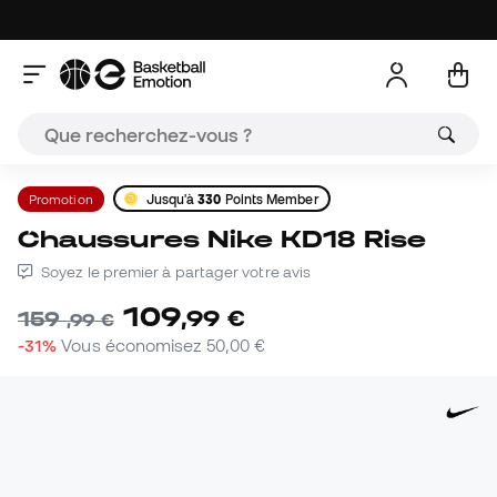
Promotion
Jusqu'à
330
Points Member
Chaussures Nike KD18 Rise
Soyez le premier à partager votre avis
109
,
99
€
159
,
99
€
-31%
Vous économisez
50,00 €