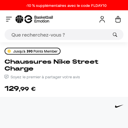
-10 % supplémentaires avec le code FLDAY10
Jusqu'à
390
Points Member
Chaussures Nike Street
Charge
Soyez le premier à partager votre avis
129
,
99
€