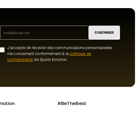
S'ABONNER
J’accepte de recevoir des communications personnalisées
me concernant conformément à la
politique de
confidentialité
de Sports Emotion.
motion
#BeTheBest
uté Member
Chez Sports Emotion, nous encourageons
une culture de vie sportive axée sur le
nous ?
bien-être total de l’athlète, grâce à un
écosystème construit autour de la