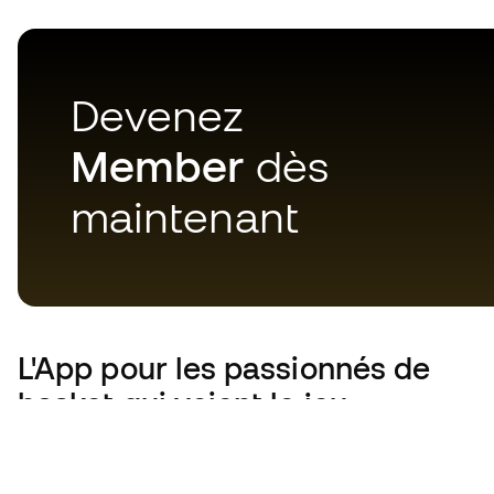
Devenez
Member
dès
maintenant
L'App
pour les passionnés de
basket qui voient le jeu
autrement.