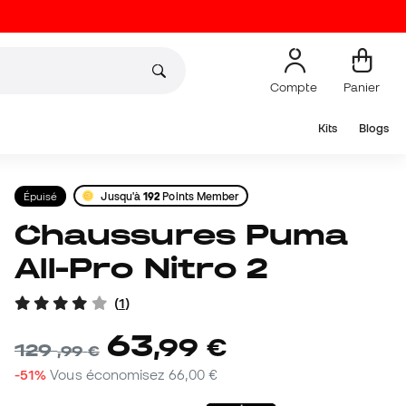
Compte
Panier
Kits
Blogs
Épuisé
Jusqu'à
192
Points Member
Chaussures Puma
All-Pro Nitro 2
(
1
)
63
,
99
€
129
,
99
€
-51%
Vous économisez
66,00 €