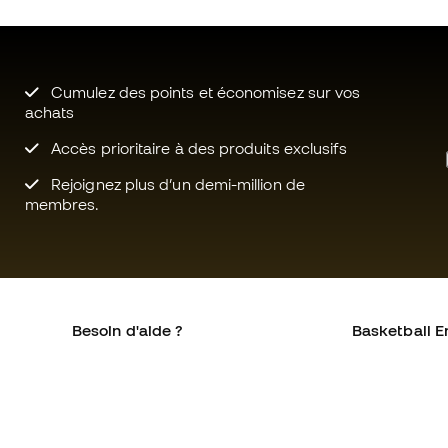
Cumulez des points et économisez sur vos
achats
Accès prioritaire à des produits exclusifs
Rejoignez plus d’un demi-million de
membres.
Besoin d'aide ?
Basketball E
Service client
La communa
Échanges et retours
Qui sommes-