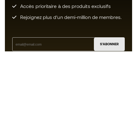
Accès prioritaire à des produits exclusifs
Rejoignez plus d’un demi-million de membres.
S'ABONNER
J’accepte de recevoir des communications
personnalisées me concernant conformément à la
politique de confidentialité
de Sports Emotion.
L'App
pour les passionnés de basket
qui voient le jeu autrement.