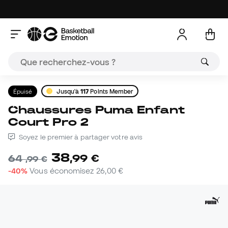
Épuisé
Jusqu'à
117
Points Member
Chaussures Puma Enfant
Court Pro 2
Soyez le premier à partager votre avis
38
,
99
€
64
,
99
€
-40%
Vous économisez
26,00 €