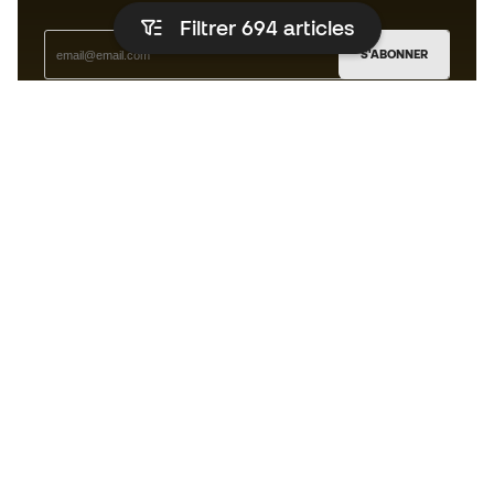
Filtrer 694
articles
S'ABONNER
J’accepte de recevoir des communications
personnalisées me concernant conformément à la
politique de confidentialité
de Sports Emotion.
L'App
pour les passionnés de basket
qui voient le jeu autrement.