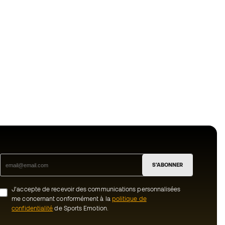
S'ABONNER
J’accepte de recevoir des communications personnalisées
me concernant conformément à la
politique de
confidentialité
de Sports Emotion.