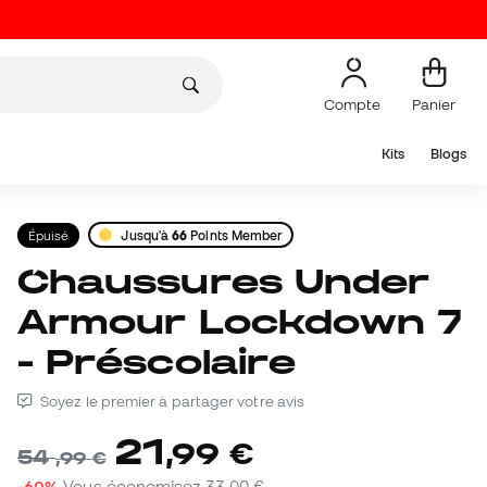
Compte
Panier
Kits
Blogs
Épuisé
Jusqu'à
66
Points Member
Chaussures Under
Armour Lockdown 7
- Préscolaire
Soyez le premier à partager votre avis
21
,
99
€
54
,
99
€
-60%
Vous économisez
33,00 €