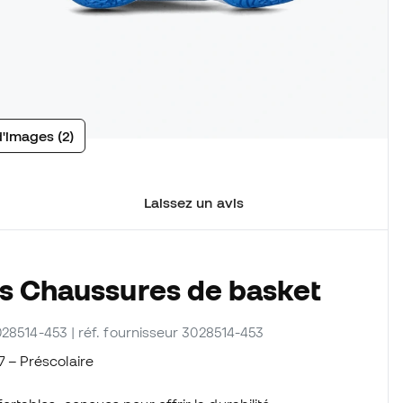
d'images (2)
Laissez un avis
es Chaussures de basket
028514-453
| réf. fournisseur 3028514-453
 – Préscolaire