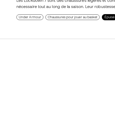
Les Lockdown 7 sont des chaussures légères et confor
nécessaire tout au long de la saison. Leur robustess
Under Armour
Chaussures pour jouer au basket
Épuisé