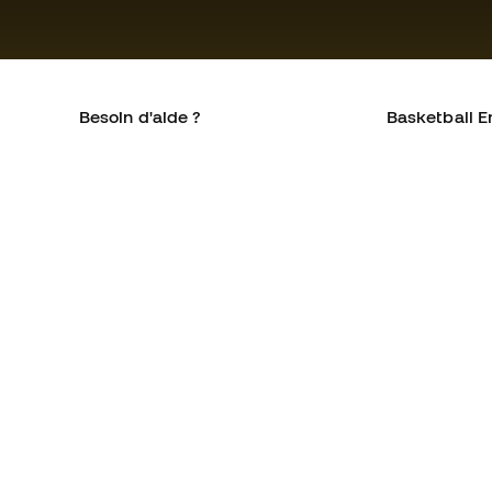
Besoin d'aide ?
Basketball E
Service client
La communa
Échanges et retours
Qui sommes-
Équivalence des tailles de
Rejoignez no
chaussures
Conditions g
Compliance
Politique de 
Sites Web internationaux de
Politique de c
Basketball Emotion
Mentions Lég