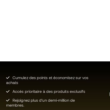
Cumulez des points et économisez sur vos
achats
Accès prioritaire à des produits exclusifs
Rejoignez plus d’un demi-million de
membres.