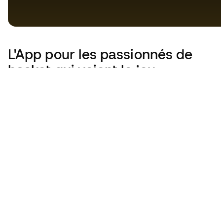
L'App
pour les passionnés de
basket qui voient le jeu
autrement.