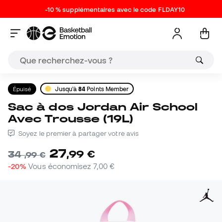
-10 % supplémentaires avec le code FLDAY10
Épuisé
Jusqu'à
84
Points Member
Sac à dos Jordan Air School
Avec Trousse (19L)
Soyez le premier à partager votre avis
27
,
99
€
34
,
99
€
-20%
Vous économisez
7,00 €