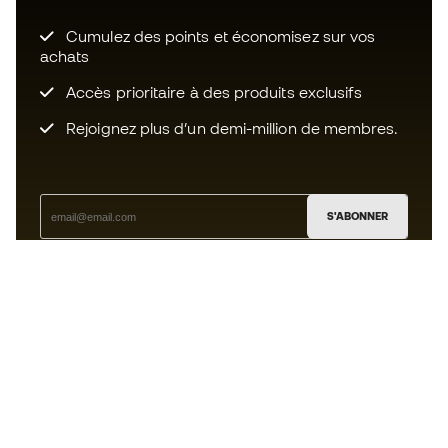
Cumulez des points et économisez sur vos
achats
Accès prioritaire à des produits exclusifs
Rejoignez plus d’un demi-million de membres.
S'ABONNER
J’accepte de recevoir des communications
personnalisées me concernant conformément à la
politique de confidentialité
de Sports Emotion.
L'App
pour les passionnés de basket
qui voient le jeu autrement.