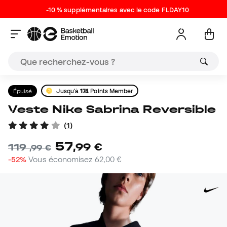
-10 % supplémentaires avec le code FLDAY10
Épuisé
Jusqu'à
174
Points Member
Veste Nike Sabrina Reversible
(
1
)
57
,
99
€
119
,
99
€
-52%
Vous économisez
62,00 €