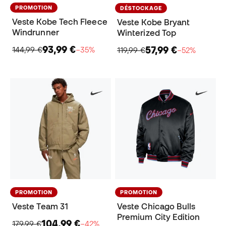
PROMOTION
DÉSTOCKAGE
Veste Kobe Tech Fleece
Veste Kobe Bryant
Windrunner
Winterized Top
93,99 €
57,99 €
144,99 €
−35%
119,99 €
−52%
PROMOTION
PROMOTION
Veste Team 31
Veste Chicago Bulls
Premium City Edition
104,99 €
179,99 €
−42%