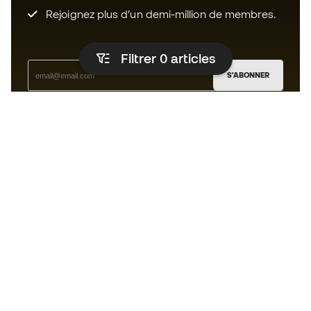
Rejoignez plus d’un demi-million de membres.
Filtrer 0
articles
S'ABONNER
J’accepte de recevoir des communications
personnalisées me concernant conformément à la
politique de confidentialité
de Sports Emotion.
L'App
pour les passionnés de basket
qui voient le jeu autrement.