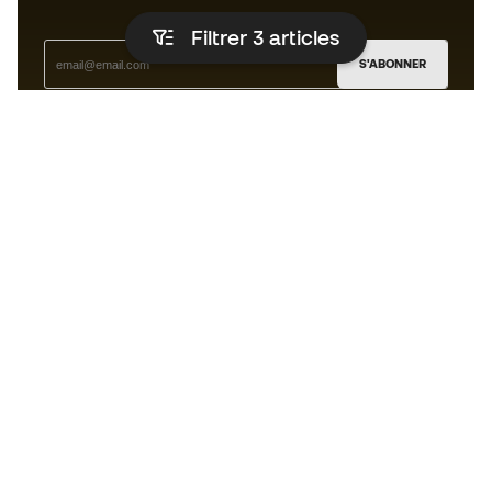
Filtrer 3
articles
S'ABONNER
J’accepte de recevoir des communications
personnalisées me concernant conformément à la
politique de confidentialité
de Sports Emotion.
L'App
pour les passionnés de basket
qui voient le jeu autrement.