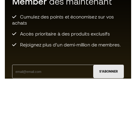
Member
dès maintenant
Cumulez des points et économisez sur vos
achats
Accès prioritaire à des produits exclusifs
Rejoignez plus d’un demi-million de membres.
S'ABONNER
J’accepte de recevoir des communications
personnalisées me concernant conformément à la
politique de confidentialité
de Sports Emotion.
L'App
pour les passionnés de basket
qui voient le jeu autrement.