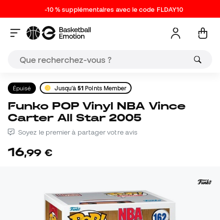
-10 % supplémentaires avec le code FLDAY10
Épuisé
Jusqu'à
51
Points Member
Funko POP Vinyl NBA Vince
Carter All Star 2005
Soyez le premier à partager votre avis
16
,
99
€