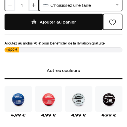
Choisissez une taille
Ajouter au panier
Ajoutez au moins
70 €
pour bénéficier de la livraison gratuite
0,00 €
+4,99 €
Autres couleurs
4,99 €
4,99 €
4,99 €
4,99 €