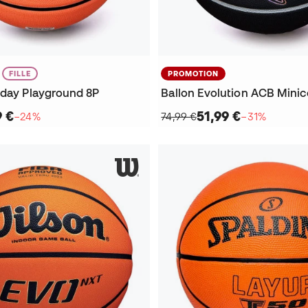
FILLE
PROMOTION
yday Playground 8P
Ballon Evolution ACB Mini
9 €
51,99 €
−24%
74,99 €
−31%