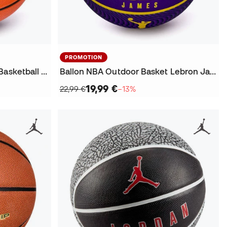
PROMOTION
Ballon Layup Tf-50 Rubber Basketball Sz7
Ballon NBA Outdoor Basket Lebron James
19,99 €
22,99 €
−13%