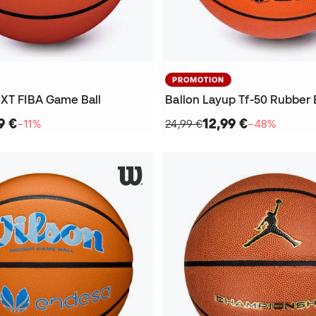
PROMOTION
NXT FIBA Game Ball
9 €
12,99 €
−11%
24,99 €
−48%