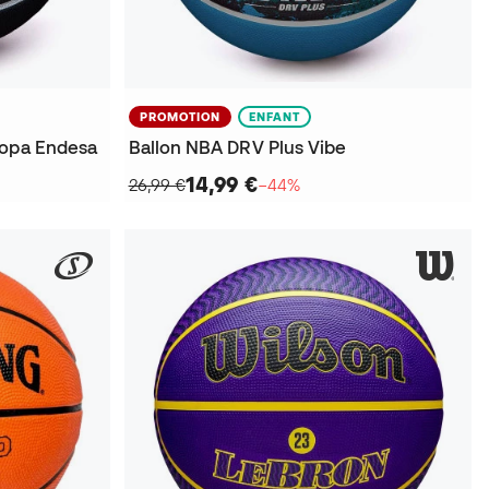
PROMOTION
ENFANT
copa Endesa
Ballon NBA DRV Plus Vibe
14,99 €
26,99 €
−44%