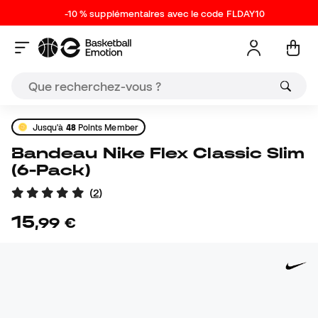
-10 % supplémentaires avec le code FLDAY10
Jusqu'à
48
Points Member
Bandeau Nike Flex Classic Slim
(6-Pack)
(
2
)
15
,
99
€