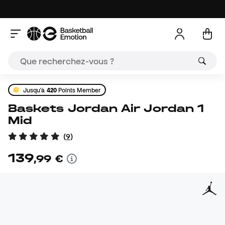
Jusqu'à
420
Points Member
Baskets Jordan Air Jordan 1
Mid
(
9
)
139
,
99
€