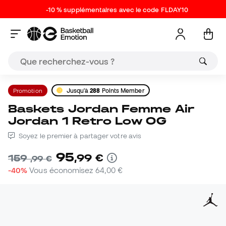
-10 % supplémentaires avec le code FLDAY10
Promotion
Jusqu'à
288
Points Member
Baskets Jordan Femme Air
Jordan 1 Retro Low OG
Soyez le premier à partager votre avis
95
,
99
€
159
,
99
€
-40%
Vous économisez
64,00 €