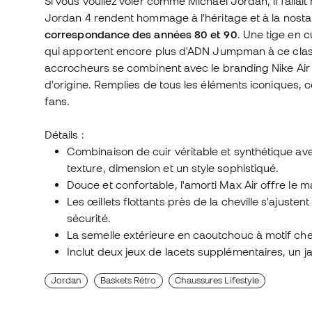
Si vous vouliez voler comme Michael Jordan, il fallait 
Jordan 4 rendent hommage à l'héritage et à la nosta
correspondance des années 80 et 90
. Une tige en c
qui apportent encore plus d'ADN Jumpman à ce classi
accrocheurs se combinent avec le branding Nike Air
d'origine. Remplies de tous les éléments iconiques, 
fans.
Détails :
Combinaison de cuir véritable et synthétique a
texture, dimension et un style sophistiqué.
Douce et confortable, l'amorti Max Air offre le ma
Les œillets flottants près de la cheville s'ajuste
sécurité.
La semelle extérieure en caoutchouc à motif che
Inclut deux jeux de lacets supplémentaires, un j
Jordan
Baskets Rétro
Chaussures Lifestyle