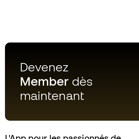
Devenez
Member
dès
maintenant
L'App
pour les passionnés de