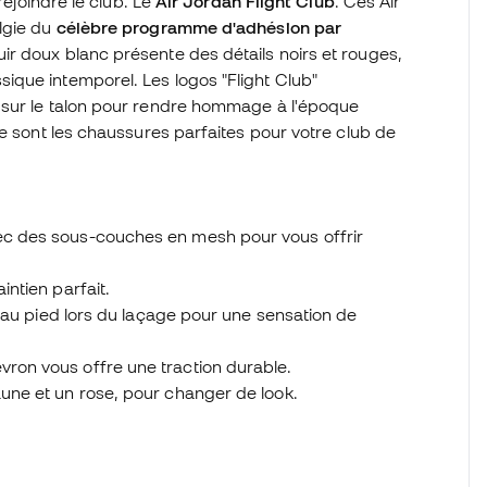
rejoindre le club. Le
Air Jordan Flight Club
. Ces Air
lgie du
célèbre programme d'adhésion par
uir doux blanc présente des détails noirs et rouges,
que intemporel. Les logos "Flight Club"
 sur le talon pour rendre hommage à l'époque
ce sont les chaussures parfaites pour votre club de
vec des sous-couches en mesh pour vous offrir
intien parfait.
nt au pied lors du laçage pour une sensation de
vron vous offre une traction durable.
aune et un rose, pour changer de look.