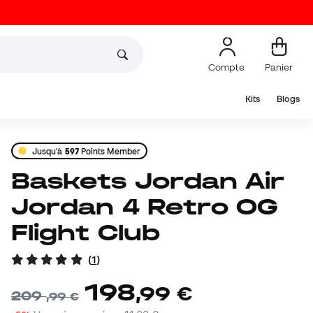
Compte
Panier
Kits
Blogs
Jusqu'à
597
Points Member
Baskets Jordan Air
Jordan 4 Retro OG
Flight Club
(
1
)
198
,
99
€
209
,
99
€