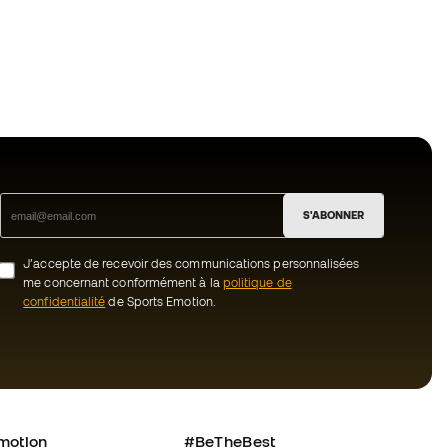
S'ABONNER
J’accepte de recevoir des communications personnalisées
me concernant conformément à la
politique de
confidentialité
de Sports Emotion.
motion
#BeTheBest