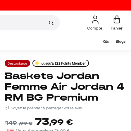
Compte
Panier
Kits
Blogs
Déstockage
Jusqu'à
222
Points Member
Baskets Jordan
Femme Air Jordan 4
RM BG Premium
Soyez le premier à partager votre avis
73
,
99
€
149
,
99
€
-51%
Vous économisez
76,00 €