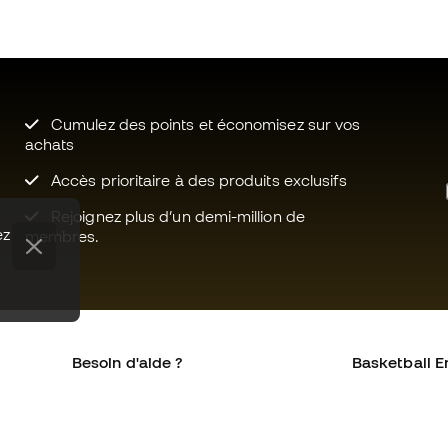
Cumulez des points et économisez sur vos
achats
Accès prioritaire à des produits exclusifs
Rejoignez plus d’un demi-million de
ez
membres.
Besoin d'aide ?
Basketball E
Service client
La communa
Échanges et retours
Qui sommes-