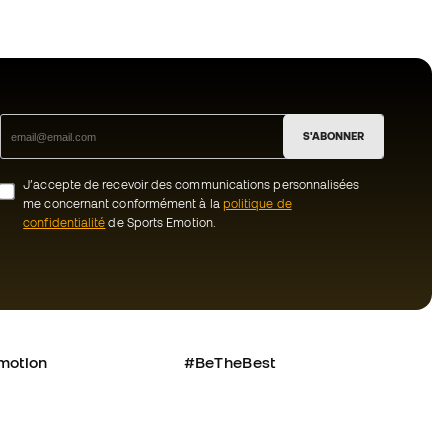
S'ABONNER
J’accepte de recevoir des communications personnalisées
me concernant conformément à la
politique de
confidentialité
de Sports Emotion.
motion
#BeTheBest
uté Member
Chez Sports Emotion, nous encourageons
une culture de vie sportive axée sur le
nous ?
bien-être total de l’athlète, grâce à un