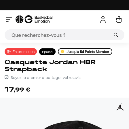
En promotion
Épuisé
Jusqu'à
54
Points Member
Casquette Jordan HBR
Strapback
Soyez le premier à partager votre avis
17
,
99
€