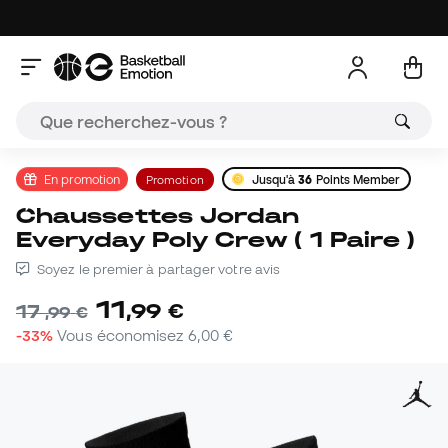
En promotion
Promotion
Jusqu'à
36
Points Member
Chaussettes Jordan
Everyday Poly Crew ( 1 Paire )
Soyez le premier à partager votre avis
11
,
99
€
17
,
99
€
-33%
Vous économisez
6,00 €