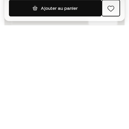
Ajouter au panier
S'ABONNER
J’accepte de recevoir des communications
personnalisées me concernant conformément à la
politique de confidentialité
de Sports Emotion.
L'App
pour les passionnés de basket
qui voient le jeu autrement.