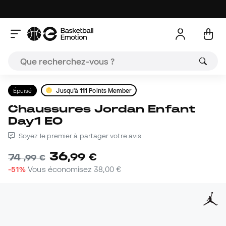
Épuisé
Jusqu'à
111
Points Member
Chaussures Jordan Enfant
Day1 EO
Soyez le premier à partager votre avis
36
,
99
€
74
,
99
€
-51%
Vous économisez
38,00 €