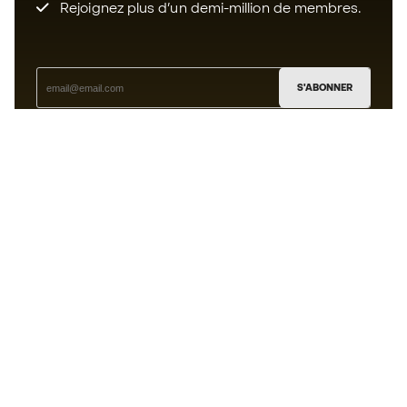
Rejoignez plus d’un demi-million de membres.
S'ABONNER
J’accepte de recevoir des communications
personnalisées me concernant conformément à la
politique de confidentialité
de Sports Emotion.
L'App
pour les passionnés de basket
qui voient le jeu autrement.