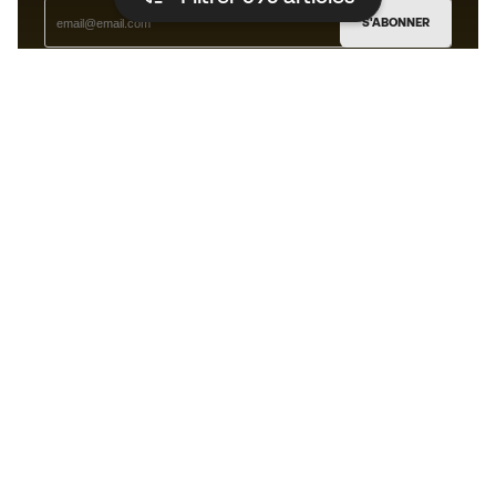
S'ABONNER
J’accepte de recevoir des communications
personnalisées me concernant conformément à la
politique de confidentialité
de Sports Emotion.
L'App
pour les passionnés de basket
qui voient le jeu autrement.