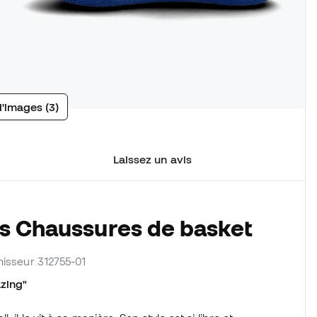
d'images (3)
Laissez un avis
es Chaussures de basket
rnisseur 312755-01
zing"