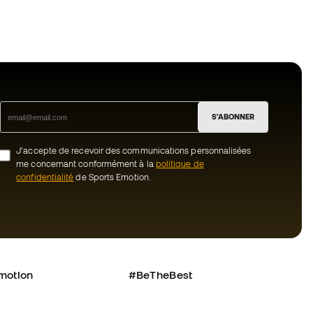
S'ABONNER
J’accepte de recevoir des communications personnalisées
me concernant conformément à la
politique de
confidentialité
de Sports Emotion.
motion
#BeTheBest
uté Member
Chez Sports Emotion, nous encourageons