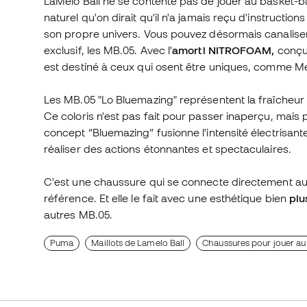
LaMelo Ball ne se contente pas de jouer au basket-ball, 
naturel qu'on dirait qu'il n'a jamais reçu d'instructions 
son propre univers. Vous pouvez désormais canalis
exclusif, les MB.05. Avec l'
amorti NITROFOAM,
conçu 
est destiné à ceux qui osent être uniques, comme Me
Les MB.05 "Lo Bluemazing" représentent la fraîcheur e
Ce coloris n'est pas fait pour passer inaperçu, mais 
concept “Bluemazing” fusionne l'intensité électrisan
réaliser des actions étonnantes et spectaculaires.
C'est une chaussure qui se connecte directement au
référence. Et elle le fait avec une esthétique bien
plu
autres MB.05.
Puma
Maillots de Lamelo Ball
Chaussures pour jouer au