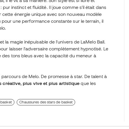
il le vit à sa manière. Son style est si libre et
: pur instinct et fluidité. Il joue comme s'il était dans
er cette énergie unique avec son nouveau modèle
pour une performance constante sur le terrain, il
lo.
t la magie inépuisable de l'univers de LaMelo Ball.
pour laisser l'adversaire complètement hypnotisé. Le
te des tons bleus avec la capacité du meneur à
 parcours de Melo. De promesse à star. De talent à
s créative, plus vive et plus artistique
que les
 basket
Chaussures des stars de basket