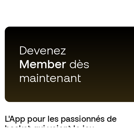
Devenez
Member
dès
maintenant
L'App
pour les passionnés de
basket qui voient le jeu