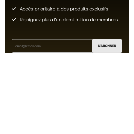
Accès prioritaire à des produits exclusifs
Rejoignez plus d’un demi-million de membres.
S'ABONNER
J’accepte de recevoir des communications
personnalisées me concernant conformément à la
politique de confidentialité
de Sports Emotion.
L'App
pour les passionnés de basket
qui voient le jeu autrement.