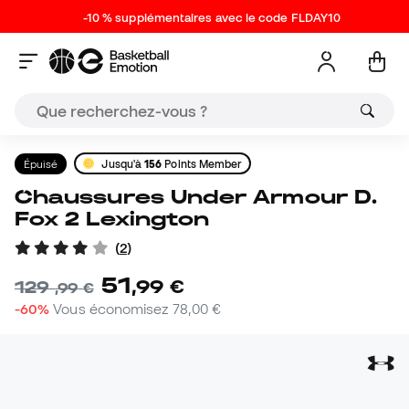
-10 % supplémentaires avec le code FLDAY10
Épuisé
Jusqu'à
156
Points Member
Chaussures Under Armour D.
Fox 2 Lexington
(
2
)
51
,
99
€
129
,
99
€
-60%
Vous économisez
78,00 €