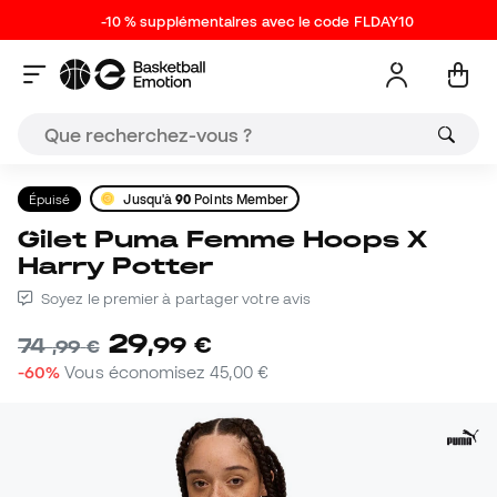
-10 % supplémentaires avec le code FLDAY10
Épuisé
Jusqu'à
90
Points Member
Gilet Puma Femme Hoops X
Harry Potter
Soyez le premier à partager votre avis
29
,
99
€
74
,
99
€
-60%
Vous économisez
45,00 €