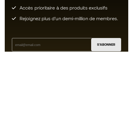
Accès prioritaire à des produits exclusifs
Rejoignez plus d’un demi-million de membres.
S'ABONNER
J’accepte de recevoir des communications
personnalisées me concernant conformément à la
politique de confidentialité
de Sports Emotion.
L'App
pour les passionnés de basket
qui voient le jeu autrement.