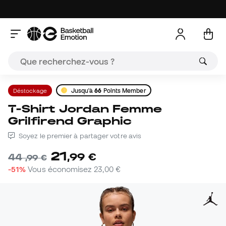
Déstockage
Jusqu'à
66
Points Member
T-Shirt Jordan Femme
Grilfirend Graphic
Soyez le premier à partager votre avis
21
,
99
€
44
,
99
€
-51%
Vous économisez
23,00 €