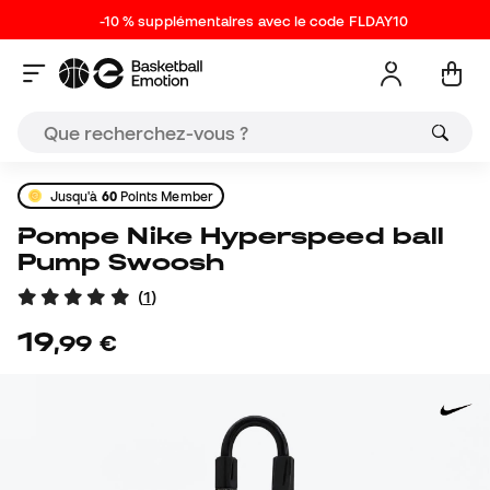
-10 % supplémentaires avec le code FLDAY10
Jusqu'à
60
Points Member
Pompe Nike Hyperspeed ball
Pump Swoosh
(
1
)
19
,
99
€