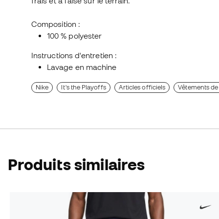
frais et à l'aise sur le terrain.
Composition :
100 % polyester
Instructions d'entretien :
Lavage en machine
Nike
It's the Playoffs
Articles officiels
Vêtements de
Produits similaires