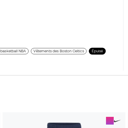
 basketball NBA
Vêtements des Boston Celtics
Épuisé