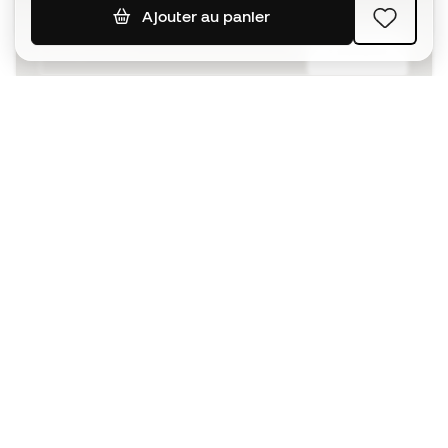
Ajouter au panier
S'ABONNER
J’accepte de recevoir des communications
personnalisées me concernant conformément à la
politique de confidentialité
de Sports Emotion.
L'App
pour les passionnés de basket
qui voient le jeu autrement.