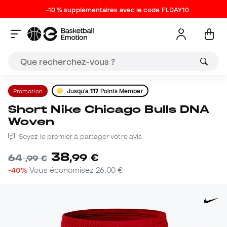
-10 % supplémentaires avec le code FLDAY10
Promotion
Jusqu'à
117
Points Member
Short Nike Chicago Bulls DNA
Woven
Soyez le premier à partager votre avis
38
,
99
€
64
,
99
€
-40%
Vous économisez
26,00 €