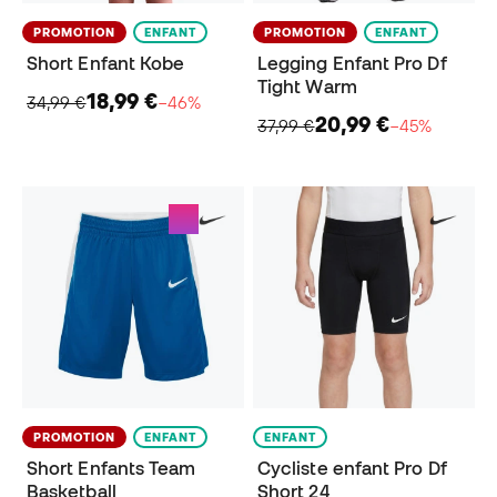
PROMOTION
ENFANT
PROMOTION
ENFANT
Short Enfant Kobe
Legging Enfant Pro Df
Tight Warm
18,99 €
34,99 €
−46%
20,99 €
37,99 €
−45%
PROMOTION
ENFANT
ENFANT
Short Enfants Team
Cycliste enfant Pro Df
Basketball
Short 24