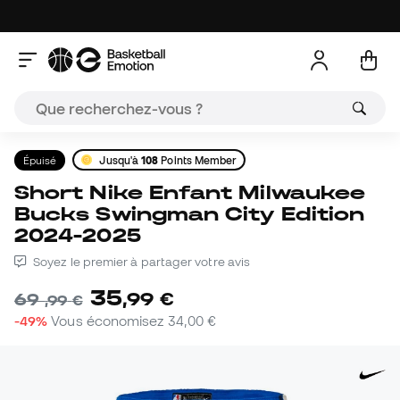
Épuisé
Jusqu'à
108
Points Member
Short Nike Enfant Milwaukee
Bucks Swingman City Edition
2024-2025
Soyez le premier à partager votre avis
35
,
99
€
69
,
99
€
-49%
Vous économisez
34,00 €