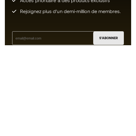
Accès prioritaire à des produits exclusifs
Rejoignez plus d’un demi-million de membres.
S'ABONNER
J’accepte de recevoir des communications
personnalisées me concernant conformément à la
politique de confidentialité
de Sports Emotion.
L'App
pour les passionnés de basket
qui voient le jeu autrement.