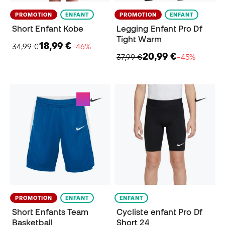
PROMOTION
ENFANT
PROMOTION
ENFANT
Short Enfant Kobe
Legging Enfant Pro Df
Tight Warm
18,99 €
34,99 €
−46%
20,99 €
37,99 €
−45%
PROMOTION
ENFANT
ENFANT
Short Enfants Team
Cycliste enfant Pro Df
Basketball
Short 24