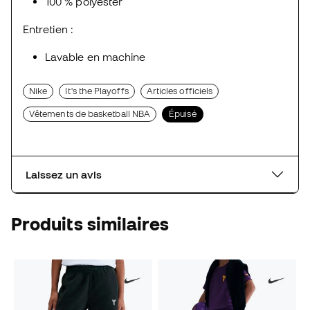
100 % polyester
Entretien :
Lavable en machine
Nike
It's the Playoffs
Articles officiels
Vêtements de basketball NBA
Épuisé
Laissez un avis
Produits similaires