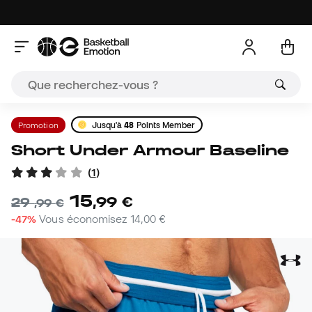
Promotion
Jusqu'à
48
Points Member
Short Under Armour Baseline
(
1
)
15
,
99
€
29
,
99
€
-47%
Vous économisez
14,00 €