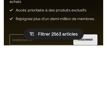
achats
Accès prioritaire à des produits exclusifs
Rejoignez plus d’un demi-million de membres.
Filtrer 2563
articles
S'ABONNER
J’accepte de recevoir des communications
personnalisées me concernant conformément à la
politique de confidentialité
de Sports Emotion.
L'App
pour les passionnés de basket
qui voient le jeu autrement.