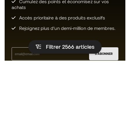
Cumulez des points et économisez sur vos
achats
Accès prioritaire à des produits exclusifs
Rejoignez plus d’un demi-million de membres.
Filtrer 2566
articles
S'ABONNER
J’accepte de recevoir des communications
personnalisées me concernant conformément à la
politique de confidentialité
de Sports Emotion.
L'App
pour les passionnés de basket
qui voient le jeu autrement.