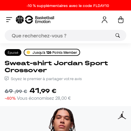
-10 % supplémentaires avec le code FLDAY10
Épuisé
Jusqu'à
126
Points Member
Sweat-shirt Jordan Sport
Crossover
Soyez le premier à partager votre avis
41
,
99
€
69
,
99
€
-40%
Vous économisez
28,00 €