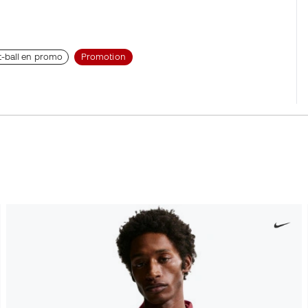
t-ball en promo
Promotion