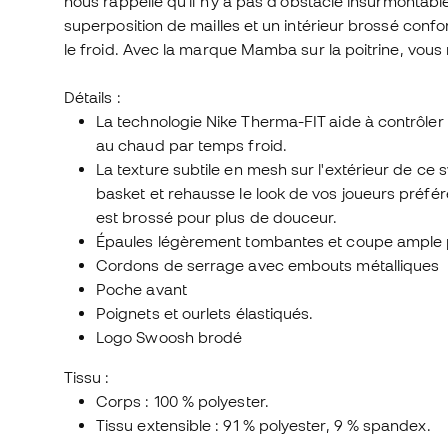
nous rappelle qu'il n'y a pas d'obstacle insurmonta
superposition de mailles et un intérieur brossé con
le froid. Avec la marque Mamba sur la poitrine, vo
Détails :
La technologie Nike Therma-FIT aide à contrôler 
au chaud par temps froid.
La texture subtile en mesh sur l'extérieur de 
basket et rehausse le look de vos joueurs préférés
est brossé pour plus de douceur.
Épaules légèrement tombantes et coupe ample po
Cordons de serrage avec embouts métalliques
Poche avant
Poignets et ourlets élastiqués.
Logo Swoosh brodé
Tissu :
Corps : 100 % polyester.
Tissu extensible : 91 % polyester, 9 % spandex.