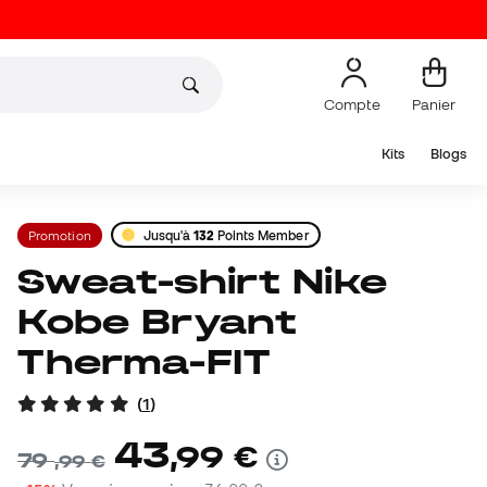
Compte
Panier
Kits
Blogs
Promotion
Jusqu'à
132
Points Member
Sweat-shirt Nike
Kobe Bryant
Therma-FIT
(
1
)
43
,
99
€
79
,
99
€