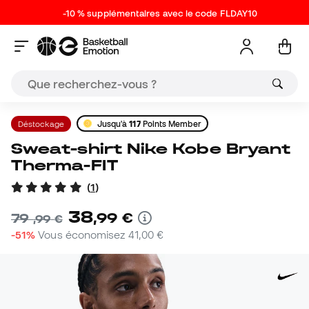
-10 % supplémentaires avec le code FLDAY10
Déstockage
Jusqu'à
117
Points Member
Sweat-shirt Nike Kobe Bryant
Therma-FIT
(
1
)
38
,
99
€
79
,
99
€
-51%
Vous économisez
41,00 €