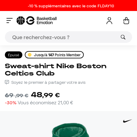
-10 % supplémentaires avec le code FLDAY10
Épuisé
Jusqu'à
147
Points Member
Sweat-shirt Nike Boston
Celtics Club
Soyez le premier à partager votre avis
48
,
99
€
69
,
99
€
-30%
Vous économisez
21,00 €