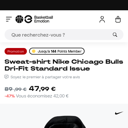
Promotion
Jusqu'à
144
Points Member
Sweat-shirt Nike Chicago Bulls
Dri-Fit Standard Issue
Soyez le premier à partager votre avis
47
,
99
€
89
,
99
€
-47%
Vous économisez
42,00 €