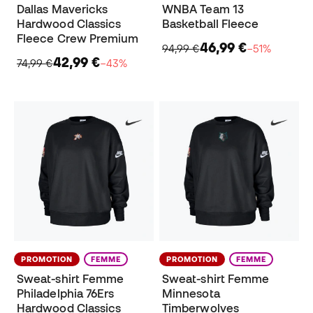
Dallas Mavericks
WNBA Team 13
Hardwood Classics
Basketball Fleece
Fleece Crew Premium
46,99 €
94,99 €
−51%
42,99 €
74,99 €
−43%
PROMOTION
FEMME
PROMOTION
FEMME
Sweat-shirt Femme
Sweat-shirt Femme
Philadelphia 76Ers
Minnesota
Hardwood Classics
Timberwolves