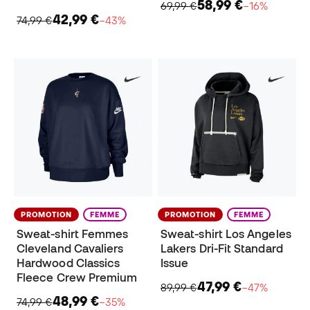
58,99 €
69,99 €
−16%
42,99 €
74,99 €
−43%
PROMOTION
FEMME
PROMOTION
FEMME
Sweat-shirt Femmes
Sweat-shirt Los Angeles
Cleveland Cavaliers
Lakers Dri-Fit Standard
Hardwood Classics
Issue
Fleece Crew Premium
47,99 €
89,99 €
−47%
48,99 €
74,99 €
−35%