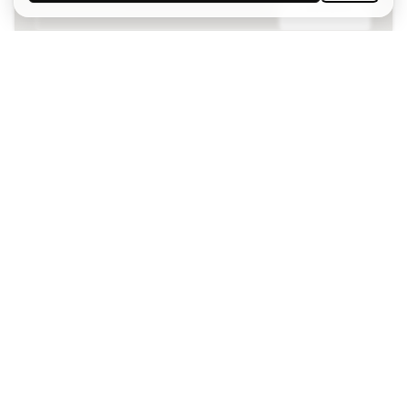
S'ABONNER
J’accepte de recevoir des communications
personnalisées me concernant conformément à la
politique de confidentialité
de Sports Emotion.
L'App
pour les passionnés de basket
qui voient le jeu autrement.
Besoin d'aide ?