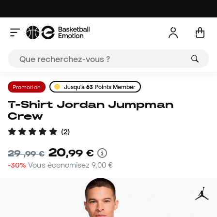
Promotion
Jusqu'à
63
Points Member
T-Shirt Jordan Jumpman
Crew
(
2
)
20
,
99
€
29
,
99
€
-30%
Vous économisez
9,00 €