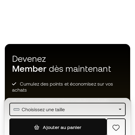
Devenez
Member
dès maintenant
Cumulez des points et économisez sur vos
achats
Accès prioritaire à des produits exclusifs
Choisissez une taille
Rejoignez plus d’un demi-million de membres.
Ajouter au panier