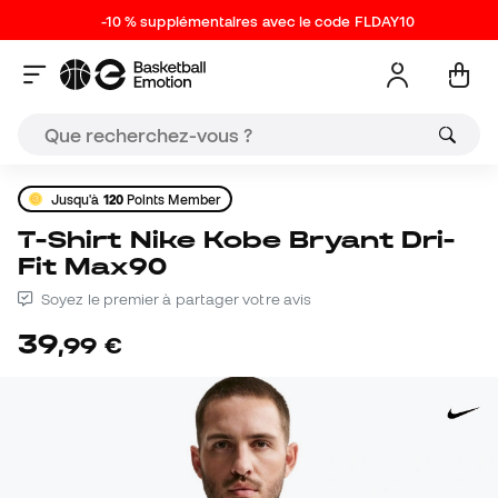
-10 % supplémentaires avec le code FLDAY10
Jusqu'à
120
Points Member
T-Shirt Nike Kobe Bryant Dri-
Fit Max90
Soyez le premier à partager votre avis
39
,
99
€