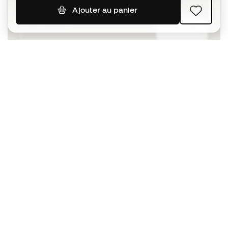
Ajouter au panier
S'ABONNER
J’accepte de recevoir des communications
personnalisées me concernant conformément à la
politique de confidentialité
de Sports Emotion.
L'App
pour les passionnés de basket
qui voient le jeu autrement.