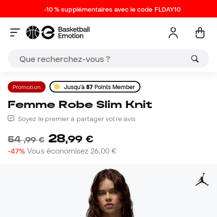
-10 % supplémentaires avec le code FLDAY10
Promotion
Jusqu'à
87
Points Member
Femme Robe Slim Knit
Soyez le premier à partager votre avis
28
,
99
€
54
,
99
€
-47%
Vous économisez
26,00 €