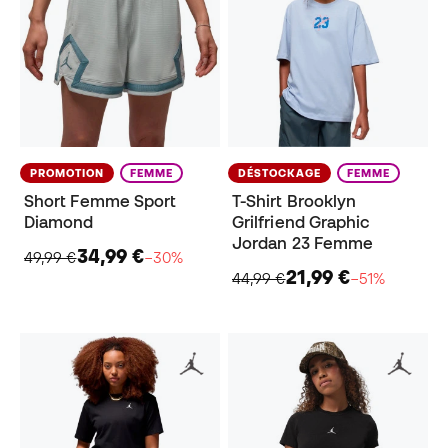
PROMOTION
FEMME
DÉSTOCKAGE
FEMME
Short Femme Sport
T-Shirt Brooklyn
Diamond
Grilfriend Graphic
Jordan 23 Femme
34,99 €
49,99 €
−30%
21,99 €
44,99 €
−51%