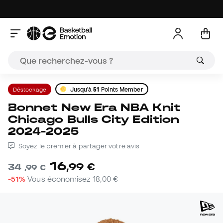
Déstockage
Jusqu'à
51
Points Member
Bonnet New Era NBA Knit
Chicago Bulls City Edition
2024-2025
Soyez le premier à partager votre avis
16
,
99
€
34
,
99
€
-51%
Vous économisez
18,00 €