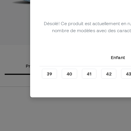
Désolé! Ce produit est actuellement en 
nombre de modèles avec des caractéri
Voir plus 
Enfant
Produits alternatifs
À propos 
39
40
41
42
4