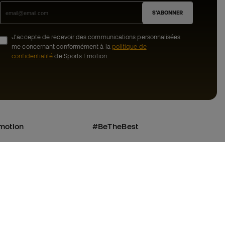
S'ABONNER
J’accepte de recevoir des communications personnalisées
me concernant conformément à la
politique de
confidentialité
de Sports Emotion.
motion
#BeTheBest
uté Member
Chez Sports Emotion, nous encourageons
une culture de vie sportive axée sur le
nous ?
bien-être total de l’athlète, grâce à un
écosystème construit autour de la
tre équipe
spécialisation de chacune des marques
qui composent le groupe.
énérales de vente
Voir tous les magasins
cookies