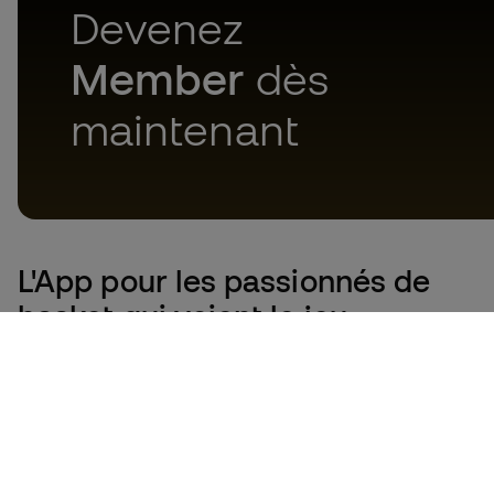
Devenez
Member
dès
maintenant
L'App
pour les passionnés de
basket qui voient le jeu
autrement.