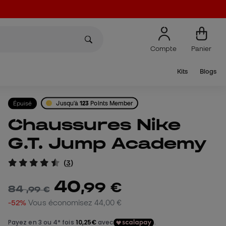
Compte
Panier
Kits
Blogs
Épuisé
Jusqu'à
123
Points Member
Chaussures Nike
G.T. Jump Academy
(
3
)
40
,
99
€
84
,
99
€
-52%
Vous économisez
44,00 €