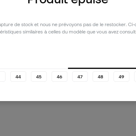
rupture de stock et nous ne prévoyons pas de le restocker. Ci
stiques similaires à celles du modèle que vous avez consulté 
d'images (2)
du produit
Laissez un avis (3)
3
44
45
46
47
48
49