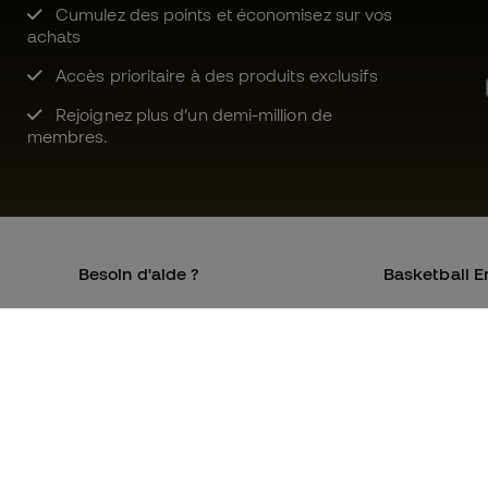
Cumulez des points et économisez sur vos
achats
Accès prioritaire à des produits exclusifs
Rejoignez plus d’un demi-million de
membres.
Besoin d'aide ?
Basketball E
Service client
La communa
Échanges et retours
Qui sommes-
Équivalence des tailles de
Rejoignez no
chaussures
Conditions g
Compliance
Politique de 