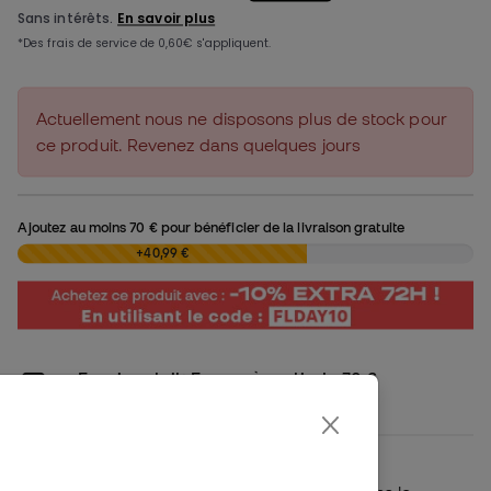
Actuellement nous ne disposons plus de stock pour
ce produit. Revenez dans quelques jours
Ajoutez au moins
70 €
pour bénéficier de la livraison gratuite
0,00 €
+40,99 €
Envoi gratuit: France à partir de 70 €
5,99 € pour commandes inférieures
Disponibilité en magasin