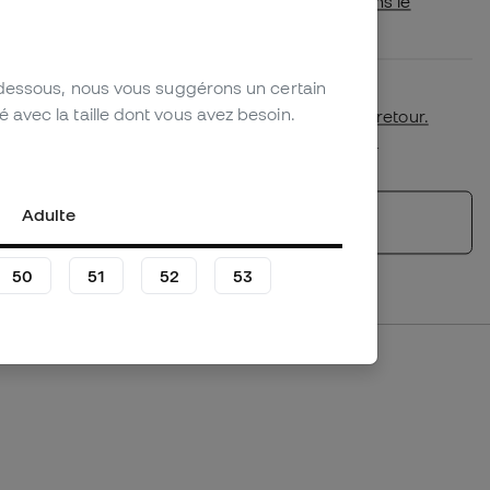
Vérifiez si ce produit est disponible dans le
magasin le plus proche de chez vous.
-dessous, nous vous suggérons un certain
Premier échange de taille gratuit.
avec la taille dont vous avez besoin.
Plus de détails dans notre
politique de retour.
*Non applicable aux produits personnalisés.
Adulte
Voir les produits similaires
50
51
52
53