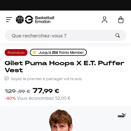
Promotion
Jusqu'à
234
Points Member
Gilet Puma Hoops X E.T. Puffer
Vest
Soyez le premier à partager votre avis
77
,
99
€
129
,
99
€
-40%
Vous économisez
52,00 €