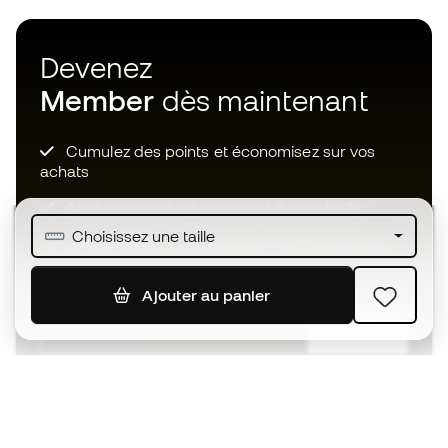
Devenez
Member
dès maintenant
Cumulez des points et économisez sur vos
achats
Accès prioritaire à des produits exclusifs
Choisissez une taille
Rejoignez plus d’un demi-million de membres.
Ajouter au panier
S'ABONNER
J’accepte de recevoir des communications
personnalisées me concernant conformément à la
politique de confidentialité
de Sports Emotion.