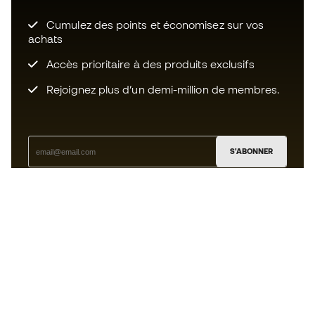
Cumulez des points et économisez sur vos
achats
Accès prioritaire à des produits exclusifs
Rejoignez plus d’un demi-million de membres.
S'ABONNER
J’accepte de recevoir des communications
personnalisées me concernant conformément à la
politique de confidentialité
de Sports Emotion.
L'App
pour les passionnés de basket
qui voient le jeu autrement.