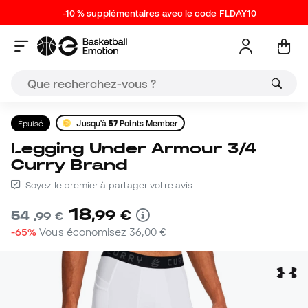
-10 % supplémentaires avec le code FLDAY10
Épuisé
Jusqu'à
57
Points Member
Legging Under Armour 3/4
Curry Brand
Soyez le premier à partager votre avis
18
,
99
€
54
,
99
€
-65%
Vous économisez
36,00 €