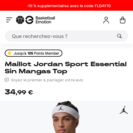
-10 % supplémentaires avec le code FLDAY10
Jusqu'à
105
Points Member
Maillot Jordan Sport Essential
Sin Mangas Top
Soyez le premier à partager votre avis
34
,
99
€